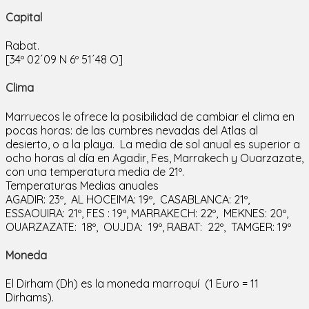
Capital
Rabat.
[34º 02´09 N 6º 51´48 O]
Clima
Marruecos le ofrece la posibilidad de cambiar el clima en
pocas horas: de las cumbres nevadas del Atlas al
desierto, o a la playa. La media de sol anual es superior a
ocho horas al día en Agadir, Fes, Marrakech y Ouarzazate,
con una temperatura media de 21º.
Temperaturas Medias anuales
AGADIR: 23º, AL HOCEIMA: 19º, CASABLANCA: 21º,
ESSAOUIRA: 21º, FES : 19º, MARRAKECH: 22º, MEKNES: 20º,
OUARZAZATE: 18º, OUJDA: 19º, RABAT: 22º, TAMGER: 19º
Moneda
El Dirham (Dh) es la moneda marroquí (1 Euro = 11
Dirhams).