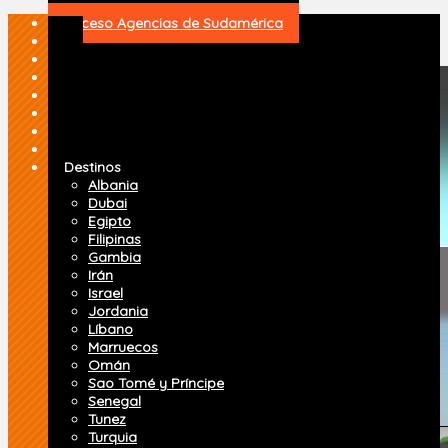
Acceso Agencias de Sudamérica
.
.
.
.
.
.
Inicio
Destinos
Albania
Dubai
Egipto
Filipinas
Gambia
Irán
Israel
Jordania
Líbano
Marruecos
Omán
Sao Tomé y Príncipe
Senegal
Tunez
Turquia